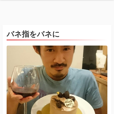
バネ指をバネに