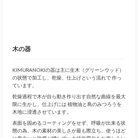
木の器
KIMURANOKIの器は主に生木（グリーンウッド）
の状態で加工し、乾燥、仕上げという流れで
作っ
ています。
乾燥過程で木が自ら
動き作り出す自然な曲線を最大
限に生かし、
仕上げには
植物油と島の
みつろうを
木地に浸透させています。
表面を固めるコーティングをせず、呼吸が出来る状
態
の為、木の素材の美しさが最も際立ち、使うほど