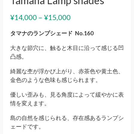
Tamana Lamp shades
価
¥
14,000
–
¥
15,000
格
タマナのランプシェード No.160
帯:
大きな節穴に、触ると木目に沿って感じる凹
¥14,000
凸感。
–
綺麗な杢が浮かび上がり、赤茶色や黄土色、
¥15,000
金色のような色味も感じられます。
優しい歪みも、見る角度によって緩やかに表
情を変えます。
島の自然を感じられる、存在感あるランプシ
ェードです。