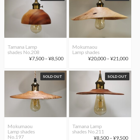
Tamana Lamp
Mokumaou
shades No.208
Lamp shades
価
価
¥
7,500
–
¥
8,500
¥
20,000
–
¥
21,000
格
格
帯:
帯:
SOLD OUT
SOLD OUT
¥7,500
¥20,
–
–
¥8,500
¥21,
Mokumaou
Tamana Lamp
Lamp shades
shades No.211
No.197
価
¥
8,500
–
¥
9,500