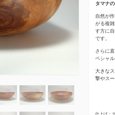
タマナの器
自然が作
がる複雑
す方に自
です。
さらに直
ペシャル
大きなス
撃やスー
仕上げ：