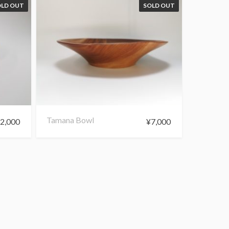
OLD OUT
SOLD OUT
Tamana Bowl
¥
2,000
¥
7,000