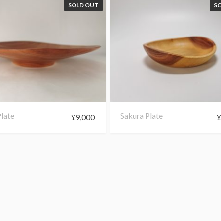
SOLD OUT
S
late
Sakura Plate
¥
9,000