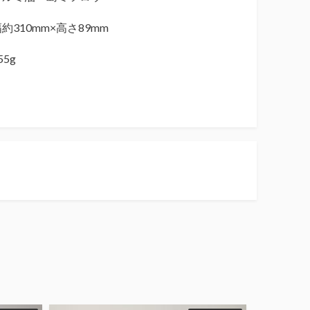
約310mm×高さ89mm
5g