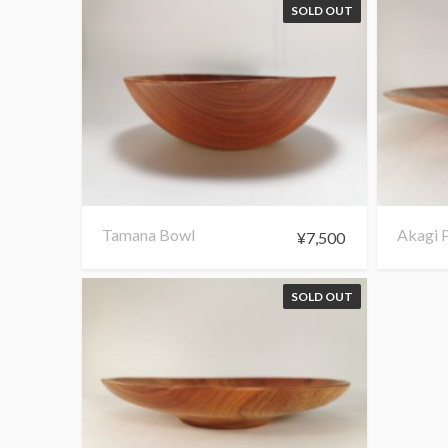
SOLD OUT
Tamana Bowl
Akagi P
¥
7,500
SOLD OUT