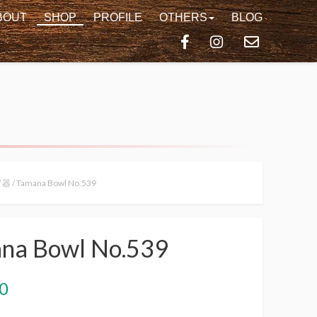
BOUT
SHOP
PROFILE
OTHERS
BLOG
/
器
/ Tamana Bowl No.539
na Bowl No.539
0