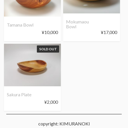
Mokumaou
Tamana Bowl
Bowl
¥
10,000
¥
17,000
SOLD OUT
Sakura Plate
¥
2,000
copyright: KIMURANOKI