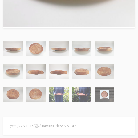
ホーム
/
SHOP
/
器
/ Tamana Plate No.347