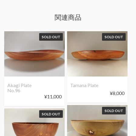
関連商品
SOLD OUT
SOLD OUT
Akagi Plate
Tamana Plate
No.96
¥
8,000
¥
11,000
SOLD OUT
SOLD OUT