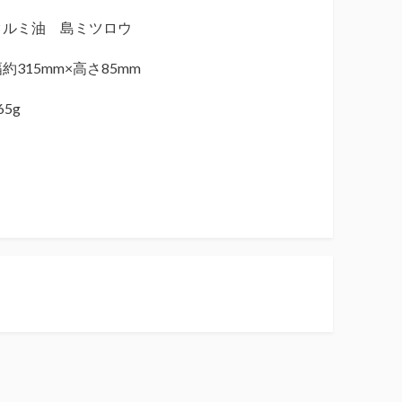
クルミ油 島ミツロウ
約315mm×高さ85mm
5g