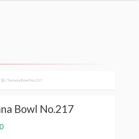
/
器
/ Tamana Bowl No.217
na Bowl No.217
0