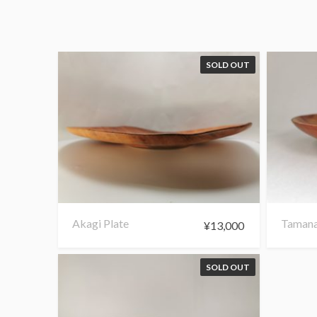
SOLD OUT
Akagi Plate
Tamana
¥
13,000
SOLD OUT