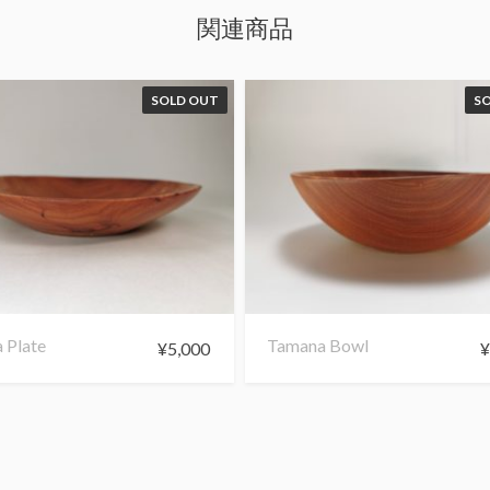
関連商品
SOLD OUT
S
 Plate
Tamana Bowl
¥
5,000