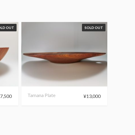
OLD OUT
SOLD OUT
Tamana Plate
¥
7,500
¥
13,000