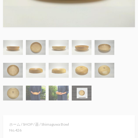
ホーム
/
SHOP
/
器
/ Shimaguwa Bowl
No.426