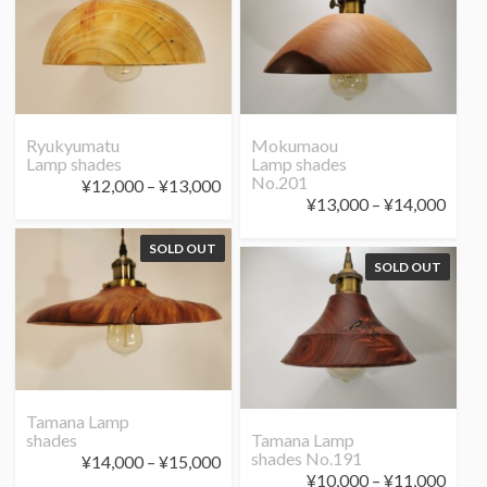
Ryukyumatu
Mokumaou
Lamp shades
Lamp shades
No.201
価
¥
12,000
–
¥
13,000
価
¥
13,000
–
¥
14,000
格
格
帯:
SOLD OUT
帯:
¥12,000
SOLD OUT
¥13,
–
–
¥13,000
¥14,
Tamana Lamp
shades
Tamana Lamp
shades No.191
価
¥
14,000
–
¥
15,000
価
¥
10,000
–
¥
11,000
格