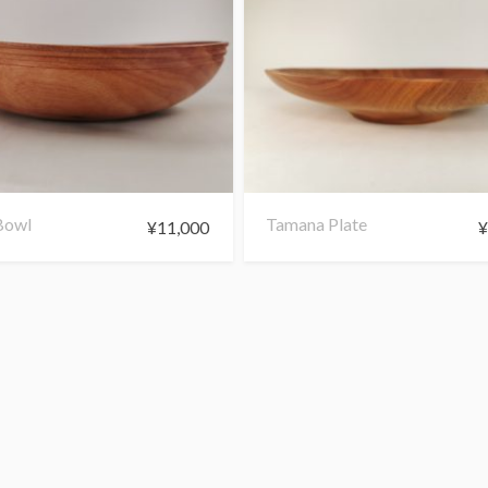
Bowl
Tamana Plate
¥
11,000