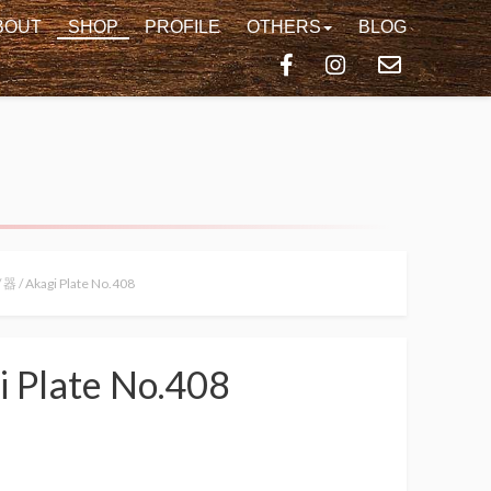
BOUT
SHOP
PROFILE
OTHERS
BLOG
/
器
/ Akagi Plate No.408
i Plate No.408